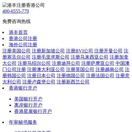
400-6555-779
免费咨询热线
港丰首页
香港公司注册
海外公司注册
注册美国公司
注册新加坡公司
注册BVI公司
注册开曼公司
注
册塞舌尔公司
注册毛里求斯公司
注册马来西亚公司
注册加拿
大公司
注册马绍尔公司
注册迪拜公司
注册萨摩亚公司
中国澳
门公司注册
注册澳大利亚公司
注册英国公司
注册越南公司
注
册韩国公司
注册日本公司
注册德国公司
注册法国公司
注册意
大利公司
注册卢森堡公司
注册新西兰公司
香港银行开户
美国银行开户
离岸银行开户
香港星展银行开户
年审秘书服务