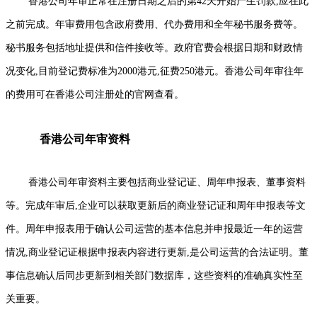
香港公司年审正常在注册日期之后的第42天开始产生罚款,应在此
之前完成。年审费用包含政府费用、代办费用和全年秘书服务费等。
秘书服务包括地址提供和信件接收等。政府官费会根据日期和财政情
况变化,目前登记费标准为2000港元,征费250港元。香港公司年审往年
的费用可在香港公司注册处的官网查看。
香港公司年审资料
香港公司年审资料主要包括商业登记证、周年申报表、董事资料
等。完成年审后,企业可以获取更新后的商业登记证和周年申报表等文
件。周年申报表用于确认公司运营的基本信息并申报最近一年的运营
情况,商业登记证根据申报表内容进行更新,是公司运营的合法证明。董
事信息确认后同步更新到相关部门数据库，这些资料的准确真实性至
关重要。