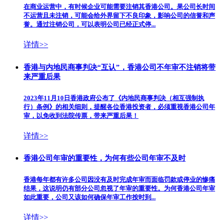
在商业运营中，有时候企业可能需要注销其香港公司。果公司长时间
不运营且未注销，可能会给外界留下不良印象，影响公司的信誉和声
誉。通过注销公司，可以表明公司已经正式停...
详情>>
香港与内地民商事判决“互认”，香港公司不年审不注销将带
来严重后果
2023年11月10日香港政府公布了《内地民商事判决（相互强制执
行）条例》的相关细则，提醒各位香港投资者，必须重视香港公司年
审，以免收到法院传票，带来严重后果！
详情>>
香港公司年审的重要性，为何有些公司年审不及时
香港每年都有许多公司因没有及时完成年审而面临罚款或停业的惨痛
结果，这说明仍有部分公司忽视了年审的重要性。为何香港公司年审
如此重要，公司又该如何确保年审工作按时到...
详情>>