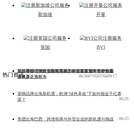
新加坡
开曼
BVI
英国
2025香港《施政报告》重磅出炉，官宣助力中小企业
2025英国公司注册新规落地！中国卖家如何应对合规
新加坡公司注册全攻略：2025年最新政策与维护指南
关税“90天暂停”：跨境商家是喘息还是变阵？拉美蓝
热门资讯
更多>>
06/26
07/02
07/04
09/17
发展及企业出海
大考？
海机遇正当时！
宠物品牌出海新机遇：欧洲“绿色革命”下如何掘金千亿赛
06/26
道？
06/23
美团出海巴西：跨境电商与外贸企业的新机遇与挑战