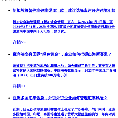
新加坡将暂停非银非渠道汇款，建议选择离岸账户跨境汇款
新加坡金融管理局（新加坡金管局）宣布，从2024年1月1日起，至
2024年3月31日，本地持牌跨境汇款公司将被禁止使用非银行和非卡
渠道向中国境内个人汇款，建议选...
详情>>
废弃油变身国际“绿色黄金”，企业如何把握出海新赛道？
曾被视为污染源的地沟油和泔水油，如今却成了抢手货，甚至有人建
议将其纳入国家战略储备。中国海关数据显示，2023年中国废弃食用
油（UCO）出口量突破200万吨，创...
详情>>
亚洲多国汇率告急，外贸外贸企业如何管理汇率风险？
近期，日元贬值现象在社交媒体上引发了广泛关注。与此同时，亚洲
多国如韩国、印尼、泰国等也遭遇了货币大幅贬值的挑战，年内对美