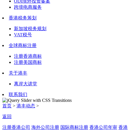
ODI境外投资备案
跨境电商服务
香港税务筹划
新加坡税务规划
VAT税号
全球商标注册
注册香港商标
注册美国商标
关于港丰
离岸大讲堂
联系我们
首页
>
港丰动态
>
返回
注册香港公司
海外公司注册
国际商标注册
香港公司年审
香港