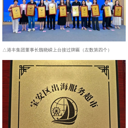
△港丰集团董事长魏晓嵘上台接过牌匾（左数第四个）