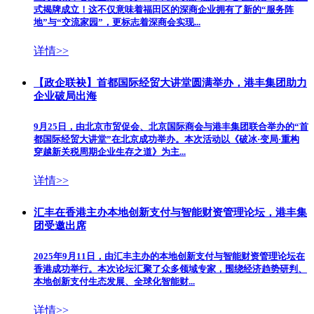
式揭牌成立！这不仅意味着福田区的深商企业拥有了新的“服务阵
地”与“交流家园”，更标志着深商会实现...
详情>>
【政企联袂】首都国际经贸大讲堂圆满举办，港丰集团助力
企业破局出海
9月25日，由北京市贸促会、北京国际商会与港丰集团联合举办的“首
都国际经贸大讲堂”在北京成功举办。本次活动以《破冰·变局·重构
穿越新关税周期企业生存之道》为主...
详情>>
汇丰在香港主办本地创新支付与智能财资管理论坛，港丰集
团受邀出席
2025年9月11日，由汇丰主办的本地创新支付与智能财资管理论坛在
香港成功举行。本次论坛汇聚了众多领域专家，围绕经济趋势研判、
本地创新支付生态发展、全球化智能财...
详情>>