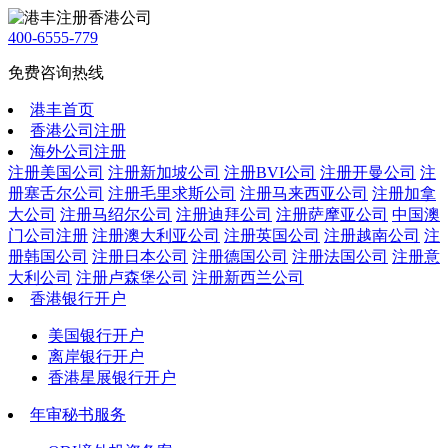
400-6555-779
免费咨询热线
港丰首页
香港公司注册
海外公司注册
注册美国公司
注册新加坡公司
注册BVI公司
注册开曼公司
注
册塞舌尔公司
注册毛里求斯公司
注册马来西亚公司
注册加拿
大公司
注册马绍尔公司
注册迪拜公司
注册萨摩亚公司
中国澳
门公司注册
注册澳大利亚公司
注册英国公司
注册越南公司
注
册韩国公司
注册日本公司
注册德国公司
注册法国公司
注册意
大利公司
注册卢森堡公司
注册新西兰公司
香港银行开户
美国银行开户
离岸银行开户
香港星展银行开户
年审秘书服务