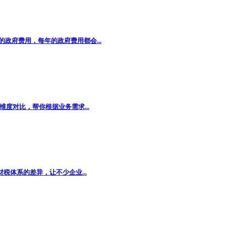
府费用，每年的政府费用都会...
度对比，帮你根据业务需求...
体系的差异，让不少企业...