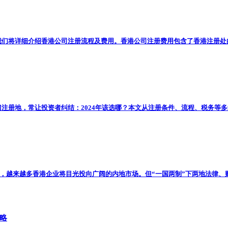
们将详细介绍香港公司注册流程及费用。香港公司注册费用包含了香港注册处的政
册地，常让投资者纠结：2024年该选哪？本文从注册条件、流程、税务等多维
，越来越多香港企业将目光投向广阔的内地市场。但“一国两制”下两地法律、财税
略