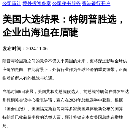
公司审计
境外投资备案
公司秘书服务
香港银行开户
美国大选结果：特朗普胜选，
企业出海迫在眉睫
发布时间：2024.11.06
朗普与哈里斯之间的竞争不仅关乎美国的未来，更将深远影响全球供
应链的走向。在此背景下，外贸行业作为全球经济的重要纽带，正面
临着前所未有的挑战与机遇。
当地时间6日凌晨，美国共和党总统候选人、前总统特朗普在佛罗里达
州棕榈滩会议中心发表讲话，宣布在2024年总统选举中获胜。根据
《国会山报》、美国福克斯新闻网等多家美国媒体最新公布的测算，
特朗普已收获超半数的选举人票，预计将锁定本次美国总统选举胜
局。