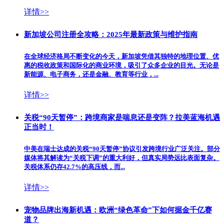
详情>>
新加坡公司注册全攻略：2025年最新政策与维护指南
在全球经济格局不断变化的今天，新加坡凭借其独特的地理位置、优
惠的税收政策和国际化的商业环境，吸引了众多企业的目光。无论是
新能源、电子商务，还是金融、教育等行业，...
详情>>
关税“90天暂停”：跨境商家是喘息还是变阵？拉美蓝海机遇
正当时！
中美在瑞士达成的关税“90天暂停”协议引发跨境行业广泛关注。部分
媒体将其解读为“关税下调”的重大利好，但真实局势远比表面复杂。
关税体系仍存42.7%的高压线，而...
详情>>
宠物品牌出海新机遇：欧洲“绿色革命”下如何掘金千亿赛
道？