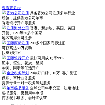
查看更多>>
香港公司注册
具备香港公司注册多年行业
经验，提供香港公司年审、
香港银行开户等服务
注册海外公司
香港、新加坡、英国、美国
开曼、BVI等60多个国家、
地区离岸公司注册
国际商标注册
200多个国家商标注册
可获高达50万资助
快至1天TM
国际银行开户
最快两周成 功率99%
汇丰、恒生、花旗、星展
华美、国泰等任选开户
企业税务筹划
20年好口碑，10万+客户见证
做账、审计业务服务
提供专业一对一税务筹划服务
年审秘书服务
全球公司年审变更、法定地址
秘书服务、更新周年申报
商务秘书服务、会计师认证