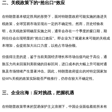
二、关税政策下的“抢出口”效应
在特朗普基本锁定胜局的形势下，面对特朗普政府可能实施的激进关
税政策，全球贸易市场呈现出一定的不确定性。然而，历史经验表
明，在关税政策明确至实施之间，通常会存在一个季度的窗口期，期
间往往会出现明显的“抢出口效应”。即企业为了规避未来可能的关税成
本增加，会提前加大出口力度，以抢占市场份额。
但值得注意的是，鉴于当前美国经济增长和市场估值均处于高位，通
胀压力尚未回落到美联储的目标区间，进口成本的大幅上升可能对通
胀及市场情绪产生显著冲击。因此，特朗普政府提出的对特定国家加
征60%关税的政策实际能否严格推行，仍存在较大不确定性。
三、企业出海：应对挑战，把握机遇
在特朗普政策带来的贸易保护主义浪潮下，中国企业面临着前所未有